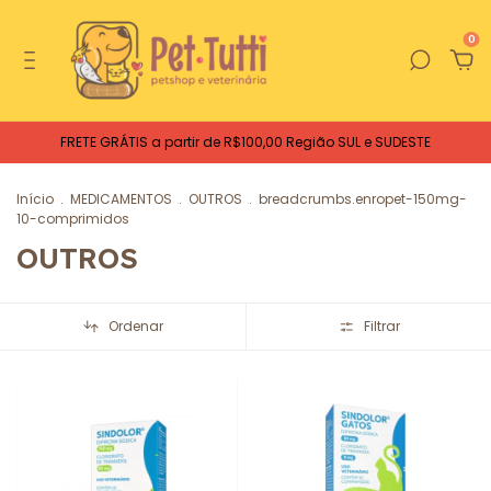
0
FRETE GRÁTIS a partir de R$100,00 Região SUL e SUDESTE
Início
.
MEDICAMENTOS
.
OUTROS
.
breadcrumbs.enropet-150mg-
10-comprimidos
OUTROS
Ordenar
Filtrar