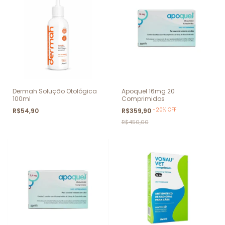
Dermah Solução Otológica
Apoquel 16mg 20
100ml
Comprimidos
-
20
%
OFF
R$54,90
R$359,90
R$450,00