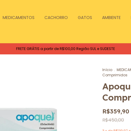
MEDICAMENTOS
CACHORRO
GATOS
AMBIENTE
FRETE GRÁTIS a partir de R$100,00 Região SUL e SUDESTE
Início
.
MEDICA
Comprimidos
Apoqu
Compr
R$359,90
R$450,00
3
x de
R$119,97
s