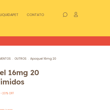
LIQUIDAPET
CONTATO
MENTOS
.
OUTROS
.
Apoquel 16mg 20
el 16mg 20
imidos
-
20
%
OFF
em juros