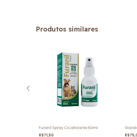
Produtos similares
imidos
Furanil Spray Cicatrizante 60ml
Giard
R$71,50
R$75,