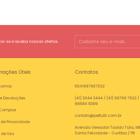
e-se e receba nossas ofertas.
mações Úteis
Contatos
Somos
5541997667532
 e Devoluções
(41) 3044 3444 / (41) 99766 7532 / 
99684 9399
Comprar
contato@pettutti.com.br
a de Privacidade
Avenida Vereador Toaldo Túlio, 98
Santa Felicidade - Curitiba / PR
 de Uso