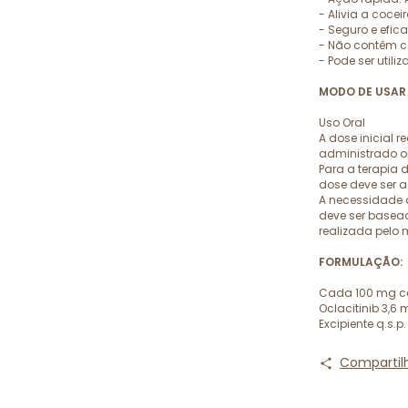
- Alivia a coce
- Seguro e efic
- Não contêm co
- Pode ser util
MODO DE USAR 
Uso Oral
A dose inicial 
administrado or
Para a terapia 
dose deve ser a
A necessidade 
deve ser basead
realizada pelo 
FORMULAÇÃO:
Cada 100 mg c
Oclacitinib 3,6
Excipiente q.s.p
Compartil