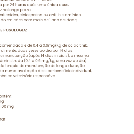
ira por 24 horas após uma única dose;
az no longo prazo;
rticoides, ciclosporina ou anti-histamínico;
izado em cães com mais de 1 ano de idade;
E POSOLOGIA:
recomendada e de 0,4 a 0,6mg/Kg de oclacitinib,
almente, duas vezes ao dia por 14 dias.
de manutenção (após 14 dias iniciais), a mesma
dministrada (0,4 a 0,6 mg/kg, uma vez ao dia).
da terapia de manutenção de longa duração
a numa avaliação de risco-benefício individual,
médico veterinário responsável.
ontém:
 mg
. 100 mg
har