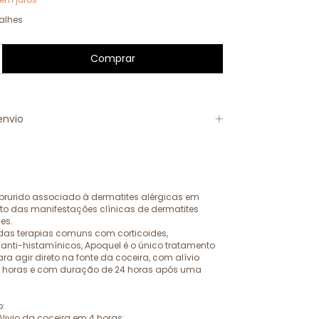
alhes
envio
prurido associado à dermatites alérgicas em
to das manifestações clínicas de dermatites
es.
 das terapias comuns com corticoides,
 anti-histamínicos, Apoquel é o único tratamento
ra agir direto na fonte da coceira, com alívio
4 horas e com duração de 24 horas após uma
:
Alivio da coceira em 4 horas;