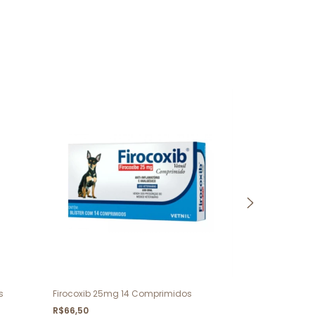
s
Firocoxib 25mg 14 Comprimidos
Dermotrat Cre
R$66,50
R$89,00