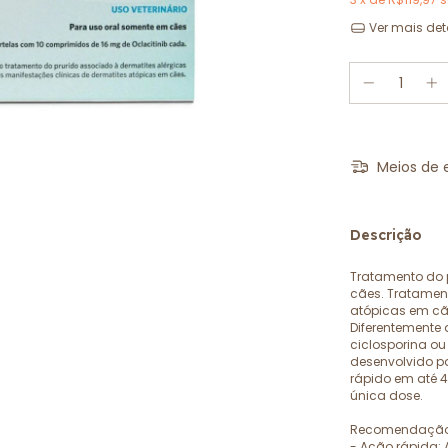
Ver mais det
Meios de 
Descrição
Tratamento do 
cães. Tratamen
atópicas em cã
Diferentemente
ciclosporina ou
desenvolvido pa
rápido em até 
única dose.
Recomendação
- Ação rápida: 