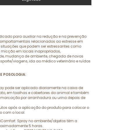
ndicado para auxiliar na redução e na prevenção
omportamentais relacionados ao estresse em
a situações que podem ser estressantes como
 micção em locais inapropriados,
e, mudança de ambiente, chegada de novos
sporte/viagens, ida ao médico veterinário e ruídos
E POSOLOGIA:
ay pode ser aplicado diariamente na caixa de
ato, em toalhas e cobertores do animal e também
 marcação por arranhadura ou urina depois de
utos após a aplicação do produto para colocar o
o com o local.
eliComfort Spray no ambiente/objetos têm a
roximadamente 5 horas.