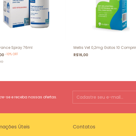
vance Spray 76ml
Mellis Vet 0,2mg Gatos 10 Compr
-
10
%
OFF
,00
R$16,00
00
e-se e receba nossas ofertas.
mações Úteis
Contatos