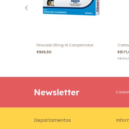
ml
Firocoxib 25mg 14 Comprimidos
Corta
R$66,50
R$171
R$190,
Newsletter
Cadastr
Departamentos
Infor