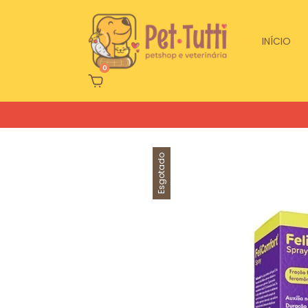
INÍCIO
0
Esgotado