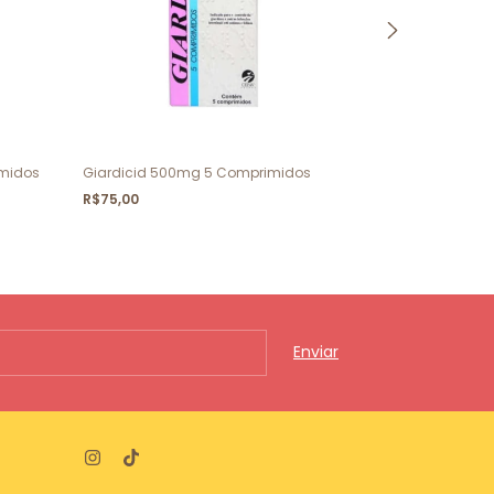
imidos
Giardicid 500mg 5 Comprimidos
Dermotrat Cre
R$75,00
R$89,00