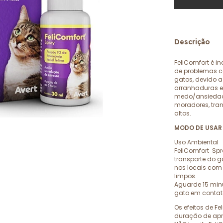
Descrição
FeliComfort é i
de problemas c
gatos, devido 
arranhaduras e
medo/ansiedad
moradores, tran
altos.
MODO DE USAR 
Uso Ambiental
FeliComfort Spr
transporte do g
nos locais com
limpos.
Aguarde 15 min
gato em contat
Os efeitos de F
duração de ap