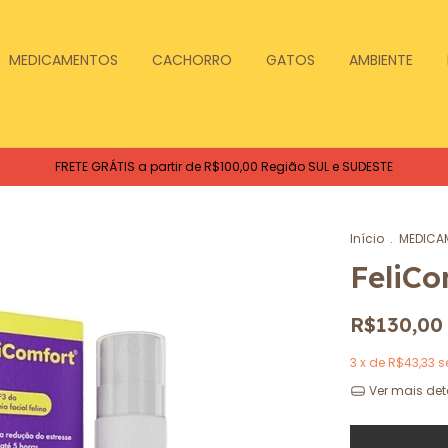
MEDICAMENTOS
CACHORRO
GATOS
AMBIENTE
FRETE GRÁTIS a partir de R$100,00 Região SUL e SUDESTE
Início
.
MEDICA
FeliCo
R$130,00
3
x de
R$43,33
s
Ver mais det