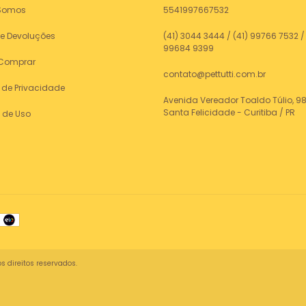
Somos
5541997667532
 e Devoluções
(41) 3044 3444 / (41) 99766 7532 / 
99684 9399
Comprar
contato@pettutti.com.br
a de Privacidade
Avenida Vereador Toaldo Túlio, 98
Santa Felicidade - Curitiba / PR
 de Uso
s direitos reservados.