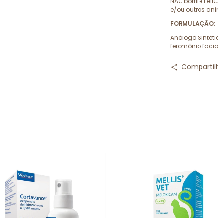
NÃO borrife Fe
e/ou outros ani
FORMULAÇÃO:
Análogo Sintéti
feromônio facial
Compartil