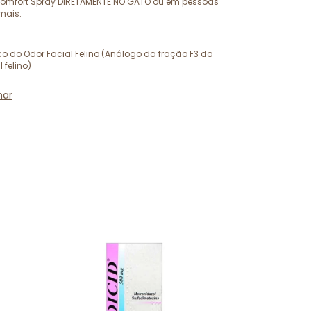
liComfort Spray DIRETAMENTE NO GATO ou em pessoas
mais.
co do Odor Facial Felino (Análogo da fração F3 do
 felino)
har