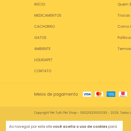
INÍCIO
Quem 
MEDICAMENTOS
Trocas
CACHORRO
Como 
GATOS
Polític
AMBIENTE
Termos
LIQUIDAPET
CONTATO
Meios de pagamento
Copyright Pet Tutti Pet Shop - 05521923000293 - 2026. Todos o
Ao navegar por este site
você aceita o uso de cookies
para