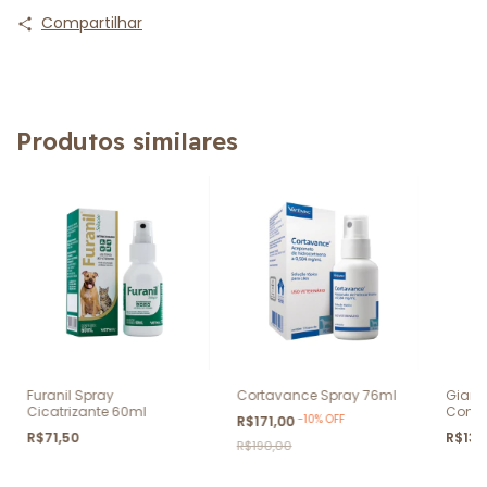
Compartilhar
Produtos similares
Furanil Spray
Cortavance Spray 76ml
Giard
Cicatrizante 60ml
Comp
-
10
%
OFF
R$171,00
R$71,50
R$135
R$190,00