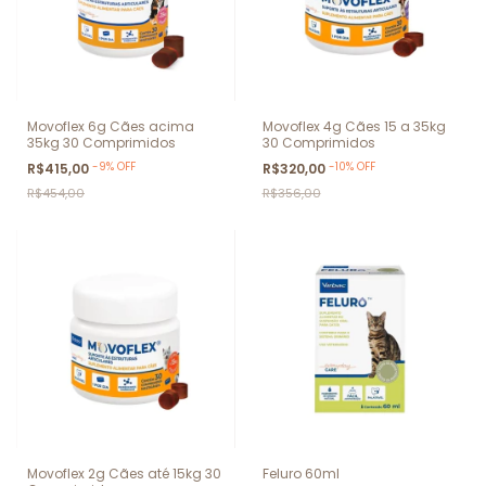
Movoflex 6g Cães acima
Movoflex 4g Cães 15 a 35kg
35kg 30 Comprimidos
30 Comprimidos
-
9
%
OFF
-
10
%
OFF
R$415,00
R$320,00
R$454,00
R$356,00
Movoflex 2g Cães até 15kg 30
Feluro 60ml