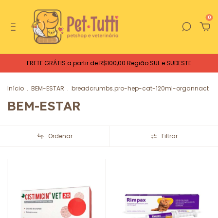
0
FRETE GRÁTIS a partir de R$100,00 Região SUL e SUDESTE
Início
.
BEM-ESTAR
.
breadcrumbs.pro-hep-cat-120ml-organnact
BEM-ESTAR
Ordenar
Filtrar