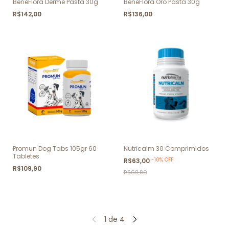
BeneFlora Derme Pasta 30g
BeneFlora Oro Pasta 30g
R$142,00
R$136,00
Promun Dog Tabs 105gr 60
Nutricalm 30 Comprimidos
Tabletes
-
10
%
OFF
R$63,00
R$109,90
R$69,90
1
de
4