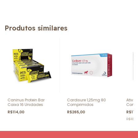
Produtos similares
Caninus Protein Bar
Cardisure 1,25mg 80
Ativi 
Caixa 16 Unidades
Comprimidos
Comp
R$114,00
R$265,00
R$114
R$131,