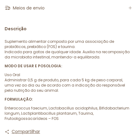
Meios de envio
Descrição
Suplemento alimentar composto por uma associação de
probióticos, prebiótico (FOS) e taurina.
Indicado para gatos de qualquer idade. Auxilia na recomposição
da microbiota intestinal, mantendo-a equilibrada.
MODO DE USAR E POSOLOGIA:
Uso Oral
Administrar 0,5 g de produto, para cada 5 kg de peso corporal,
uma vez ao dia ou de acordo com a indicação do responsável
pela nutrição do seu animal.
FORMULAÇÃO:
Enterococcus faecium, Lactobacillus acidophilus, Bifidobacterium
longum, Lactiplantibacillus plantarum, Taurina,
Frutooligossacarídeos – FOS
Compartilhar