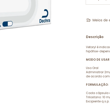
Meios de 
Descrição
Vetoryl é indic
hipófise-depen
MODO DE USAR
Uso Oral
Administrar 2mg
de acordo com a
FORMULAÇÃO:
Cada cápsula d
Trilostano: 10 m
Excipiente q.s.p