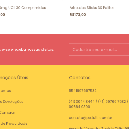
 40mg UCII 30 Comprimidos
Artrotabs Sticks 30 Palitos
,00
R$173,00
e-se e receba nossas ofertas.
mações Úteis
Contatos
Somos
5541997667532
 e Devoluções
(41) 3044 3444 / (41) 99766 7532 / 
99684 9399
Comprar
contato@pettutti.com.br
a de Privacidade
Avenida Vereador Toaldo Túlio, 98