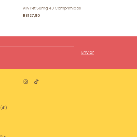
Aliv Pet 50mg 40 Comprimidos
Artrotabs Past
R$127,90
R$149,00
(41)
5 -