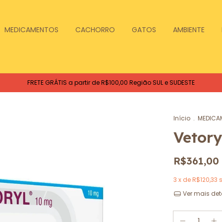
MEDICAMENTOS
CACHORRO
GATOS
AMBIENTE
FRETE GRÁTIS a partir de R$100,00 Região SUL e SUDESTE
Início
.
MEDICA
Vetory
R$361,00
3
x de
R$120,33
Ver mais det