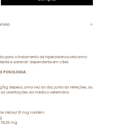
envio
ado para o tratamento de hiperadrenocorticismo
dente e adrenal-dependente em cães.
 E POSOLOGIA:
/kg depeso, uma vez ao dia, junto às refeições, ou
s orientações do médico veterinário.
e Vetoryl 10 mg contém:
g
. 78,25 mg