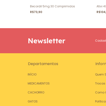
imidos
Becordil 5mg 30 Comprimidos
Ativi
R$73,90
R$104
Newsletter
Cadastr
Departamentos
Infor
INÍCIO
Quem 
MEDICAMENTOS
Trocas
CACHORRO
Como 
GATOS
Polític