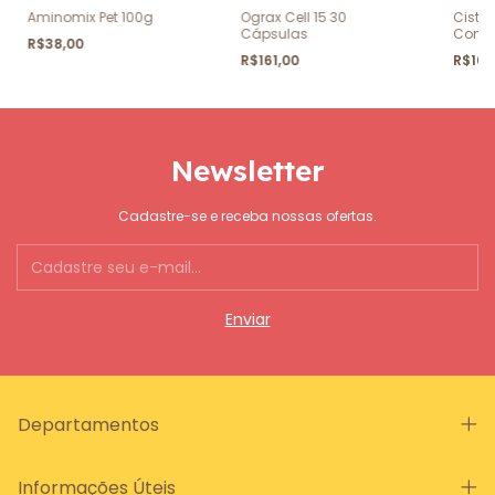
Aminomix Pet 100g
Ograx Cell 15 30
Cistim
Cápsulas
Comp
R$38,00
R$161,00
R$104
Newsletter
Cadastre-se e receba nossas ofertas.
Departamentos
Informações Úteis