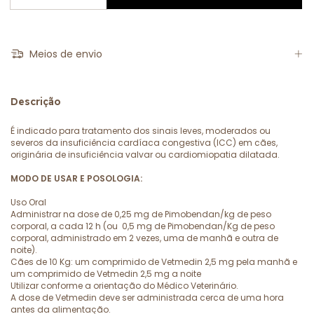
Meios de envio
Descrição
É indicado para tratamento dos sinais leves, moderados ou
severos da insuficiência cardíaca congestiva (ICC) em cães,
originária de insuficiência valvar ou cardiomiopatia dilatada.
MODO DE USAR E POSOLOGIA:
Uso Oral
Administrar na dose de 0,25 mg de Pimobendan/kg de peso
corporal, a cada 12 h (ou 0,5 mg de Pimobendan/Kg de peso
corporal, administrado em 2 vezes, uma de manhã e outra de
noite).
Cães de 10 Kg: um comprimido de Vetmedin 2,5 mg pela manhã e
um comprimido de Vetmedin 2,5 mg a noite
Utilizar conforme a orientação do Médico Veterinário.
A dose de Vetmedin deve ser administrada cerca de uma hora
antes da alimentação.