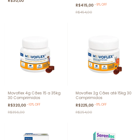
R$30,00
-
9
%
OFF
R$415,00
R$454,00
Movoflex 4g Cães 15 a 35kg
Movoflex 2g Cães até 15kg 30
30 Comprimidos
Comprimidos
-
10
%
OFF
-
11
%
OFF
R$320,00
R$225,00
R$356,00
R$254,00