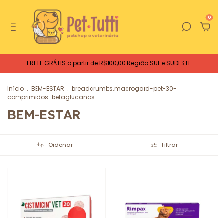
0
FRETE GRÁTIS a partir de R$100,00 Região SUL e SUDESTE
Início
.
BEM-ESTAR
.
breadcrumbs.macrogard-pet-30-
comprimidos-betaglucanas
BEM-ESTAR
Ordenar
Filtrar