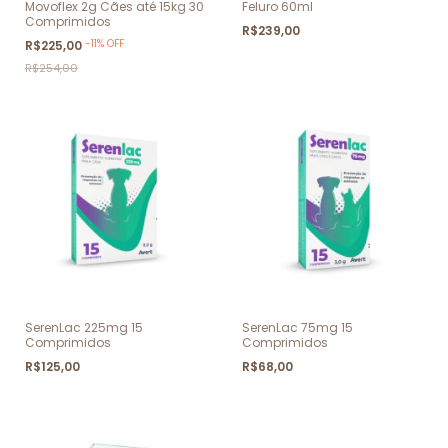
Movoflex 2g Cães até 15kg 30
Feluro 60ml
Comprimidos
R$239,00
-
11
%
OFF
R$225,00
R$254,00
SerenLac 225mg 15
SerenLac 75mg 15
Comprimidos
Comprimidos
R$125,00
R$68,00