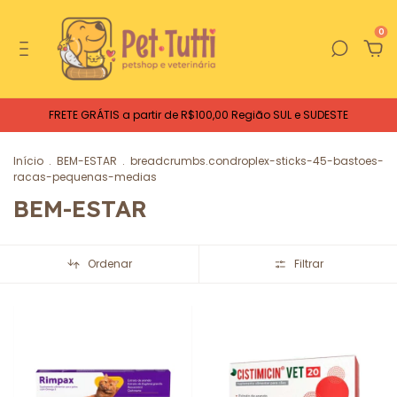
0
FRETE GRÁTIS a partir de R$100,00 Região SUL e SUDESTE
Início
.
BEM-ESTAR
.
breadcrumbs.condroplex-sticks-45-bastoes-
racas-pequenas-medias
BEM-ESTAR
Ordenar
Filtrar