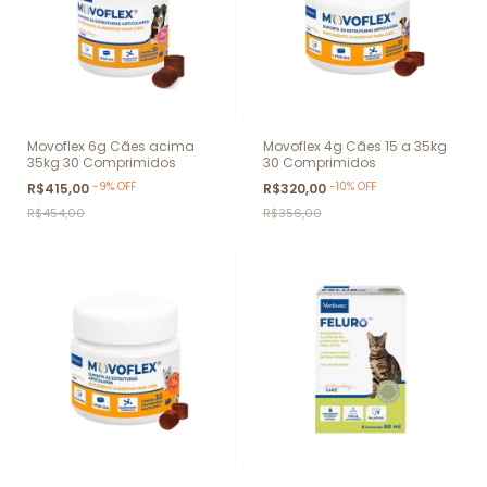
Movoflex 6g Cães acima
Movoflex 4g Cães 15 a 35kg
35kg 30 Comprimidos
30 Comprimidos
-
9
%
OFF
-
10
%
OFF
R$415,00
R$320,00
R$454,00
R$356,00