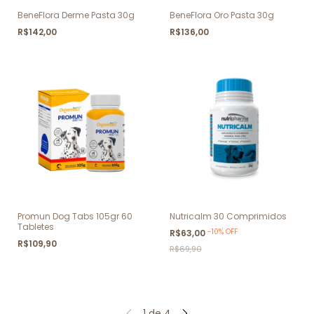
BeneFlora Derme Pasta 30g
BeneFlora Oro Pasta 30g
R$142,00
R$136,00
Promun Dog Tabs 105gr 60
Nutricalm 30 Comprimidos
Tabletes
-
10
%
OFF
R$63,00
R$109,90
R$69,90
1
de
4