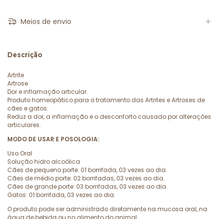
Meios de envio
Descrição
Artrite
Artrose
Dor e inflamação articular.
Produto homeopático para o tratamento das Artrites e Artroses de
cães e gatos.
Reduz a dor, a inflamação e o desconforto causado por alterações
articulares.
MODO DE USAR E POSOLOGIA:
Uso Oral
Solução hidro alcoólica
Cães de pequeno porte: 01 borrifada, 03 vezes ao dia.
Cães de médio porte: 02 borrifadas, 03 vezes ao dia.
Cães de grande porte: 03 borrifadas, 03 vezes ao dia.
Gatos: 01 borrifada, 03 vezes ao dia.
O produto pode ser administrado diretamente na mucosa oral, na
água de bebida ou no alimento do animal.