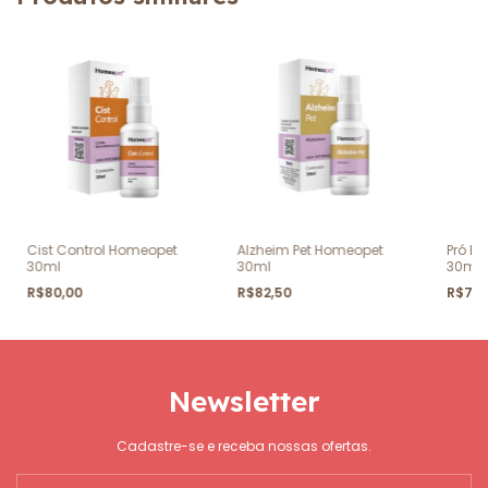
Cist Control Homeopet
Alzheim Pet Homeopet
Pró D
30ml
30ml
30ml
R$80,00
R$82,50
R$77
Newsletter
Cadastre-se e receba nossas ofertas.