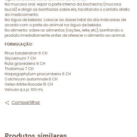
Na mucosa oral: expor a parte interna da bochecha (mucosa
bucal) e dirigir as borrifadas sobre ela, facilitando o contato direto
do medicamento.
Na água de bebida: colocar as doses total do dia indicadas de
acordo com o porte do animal na água de bebida.
No alimento: sobre os alimentos (rações, leite, etc), borrifando o
produto imediatamente antes de oferecer o alimento ao animal.
FORMULAÇÃO:
Rhus toxidendron 6 CH
Glycerinum 7 CH
Ruta graveolens 6 CH
Thalamus 7 CH
Harpagophytum procumbens 6 CH
Colchicum automnale 6 CH
Osteo Artrite Nosode 15 CH
Veículo q.s.p. 100 mL
Compartilhar
Produtos similares