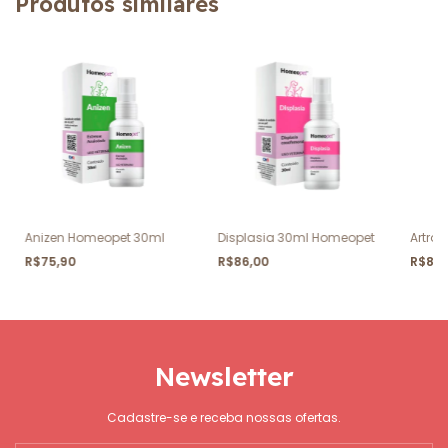
Produtos similares
Anizen Homeopet 30ml
Displasia 30ml Homeopet
Artro
R$75,90
R$86,00
R$87
Newsletter
Cadastre-se e receba nossas ofertas.