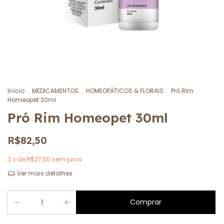
Início
.
MEDICAMENTOS
.
HOMEOPÁTICOS & FLORAIS
.
Pró Rim
Homeopet 30ml
Pró Rim Homeopet 30ml
R$82,50
3
x de
R$27,50
sem juros
Ver mais detalhes