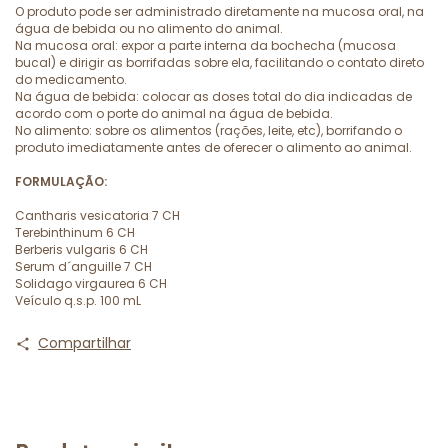
O produto pode ser administrado diretamente na mucosa oral, na
água de bebida ou no alimento do animal.
Na mucosa oral: expor a parte interna da bochecha (mucosa
bucal) e dirigir as borrifadas sobre ela, facilitando o contato direto
do medicamento.
Na água de bebida: colocar as doses total do dia indicadas de
acordo com o porte do animal na água de bebida.
No alimento: sobre os alimentos (rações, leite, etc), borrifando o
produto imediatamente antes de oferecer o alimento ao animal.
FORMULAÇÃO:
Cantharis vesicatoria 7 CH
Terebinthinum 6 CH
Berberis vulgaris 6 CH
Serum d´anguille 7 CH
Solidago virgaurea 6 CH
Veículo q.s.p. 100 mL
Compartilhar