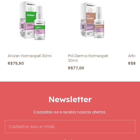
Anizen Homeopet 30ml
Pró Derma Homeopet
Artro
30ml
R$75,90
R$87
R$77,00
Newsletter
Cadastre-se e receba nossas ofertas.