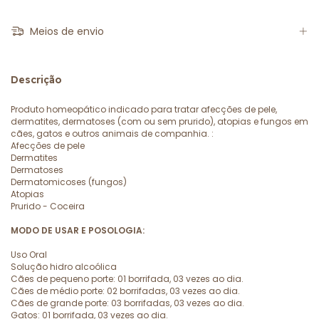
Meios de envio
Descrição
Produto homeopático indicado para tratar afecções de pele,
dermatites, dermatoses (com ou sem prurido), atopias e fungos em
cães, gatos e outros animais de companhia. :
Afecções de pele
Dermatites
Dermatoses
Dermatomicoses (fungos)
Atopias
Prurido - Coceira
MODO DE USAR E POSOLOGIA:
Uso Oral
Solução hidro alcoólica
Cães de pequeno porte: 01 borrifada, 03 vezes ao dia.
Cães de médio porte: 02 borrifadas, 03 vezes ao dia.
Cães de grande porte: 03 borrifadas, 03 vezes ao dia.
Gatos: 01 borrifada, 03 vezes ao dia.