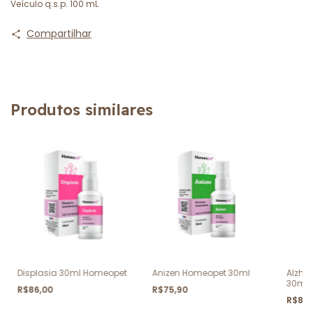
Veículo q.s.p. 100 mL
Compartilhar
Produtos similares
Displasia 30ml Homeopet
Anizen Homeopet 30ml
Alzhe
30ml
R$86,00
R$75,90
R$82,