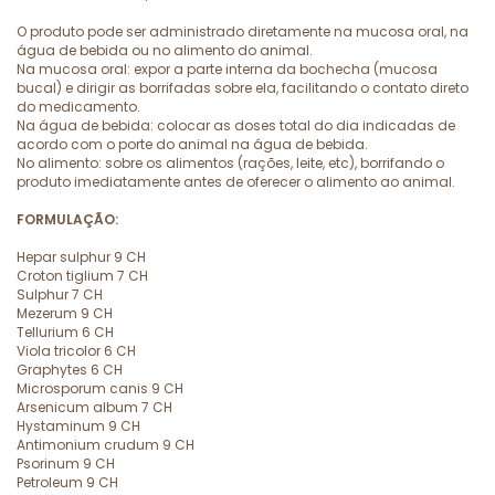
O produto pode ser administrado diretamente na mucosa oral, na
água de bebida ou no alimento do animal.
Na mucosa oral: expor a parte interna da bochecha (mucosa
bucal) e dirigir as borrifadas sobre ela, facilitando o contato direto
do medicamento.
Na água de bebida: colocar as doses total do dia indicadas de
acordo com o porte do animal na água de bebida.
No alimento: sobre os alimentos (rações, leite, etc), borrifando o
produto imediatamente antes de oferecer o alimento ao animal.
FORMULAÇÃO:
Hepar sulphur 9 CH
Croton tiglium 7 CH
Sulphur 7 CH
Mezerum 9 CH
Tellurium 6 CH
Viola tricolor 6 CH
Graphytes 6 CH
Microsporum canis 9 CH
Arsenicum album 7 CH
Hystaminum 9 CH
Antimonium crudum 9 CH
Psorinum 9 CH
Petroleum 9 CH