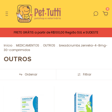
0
FRETE GRÁTIS a partir de R$100,00 Região SUL e SUDESTE
Início
.
MEDICAMENTOS
.
OUTROS
.
breadcrumbs.zenrelia-4-8mg-
30-comprimidos
OUTROS
Ordenar
Filtrar