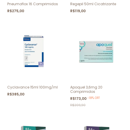
Pneumoflox 16 Comprimidos
Regepil 50ml Cicatrizante
R$275,00
R$119,00
Cyclavance 15ml 100mg/ml
Apoquel 3,6mg 20
Comprimidos
R$385,00
-
18
%
OFF
R$173,00
R$209,90