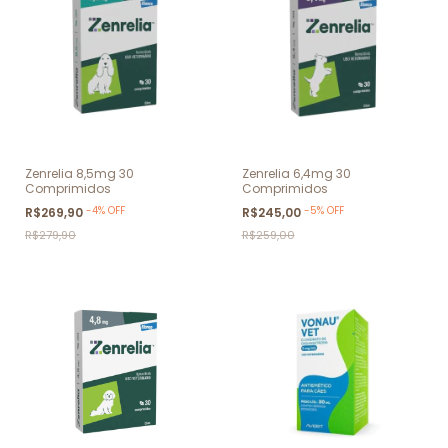
Zenrelia 8,5mg 30
Zenrelia 6,4mg 30
Comprimidos
Comprimidos
-
4
%
OFF
-
5
%
OFF
R$269,90
R$245,00
R$279,90
R$259,00