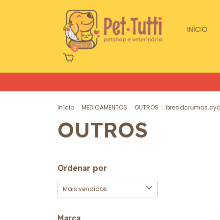
INÍCIO
0
Início
.
MEDICAMENTOS
.
OUTROS
.
breadcrumbs.cy
OUTROS
Ordenar por
Marca