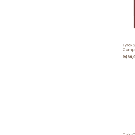
Tyrox
Compr
R$89,
Ceto 