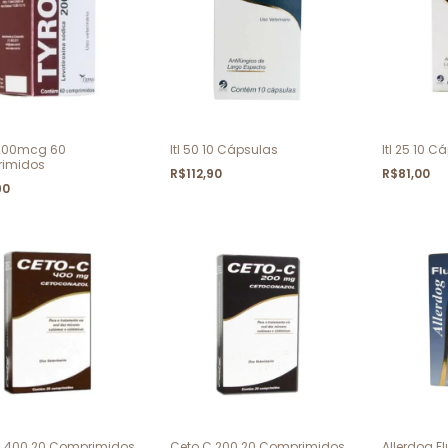
 200mcg 60
Itl 50 10 Cápsulas
Itl 25 10 C
imidos
R$112,90
R$81,00
90
C 400 20 Comprimidos
Ceto C 200 20 Comprimidos
Allerdog F