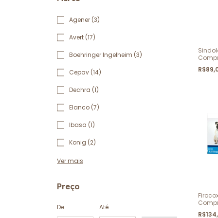
Agener (3)
Avert (17)
Sindol
Boehringer Ingelheim (3)
Compr
R$89,
Cepav (14)
Dechra (1)
Elanco (7)
Ibasa (1)
Konig (2)
Ver mais
Preço
Firoco
Compr
De
Até
R$134