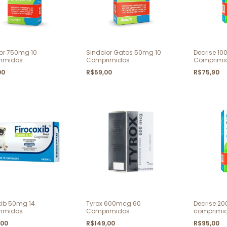
or 750mg 10
Sindolor Gatos 50mg 10
Decrise 1
imidos
Comprimidos
Comprimi
00
R$59,00
R$75,90
xib 50mg 14
Tyrox 600mcg 60
Decrise 2
imidos
Comprimidos
comprimi
,00
R$149,00
R$95,00