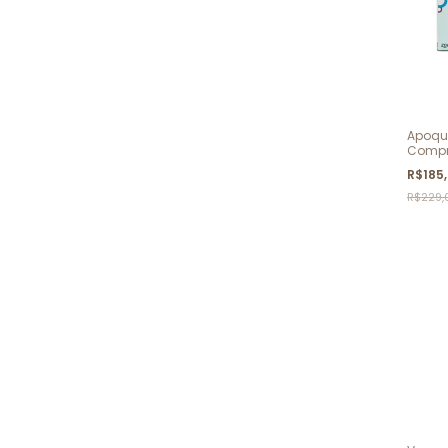
Apoqu
Compr
R$185
R$229,