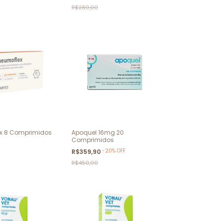
R$280,00
x 8 Comprimidos
Apoquel 16mg 20
Comprimidos
-
20
%
OFF
R$359,90
R$450,00