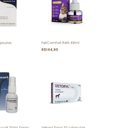
ápsulas
FeliComfort Refil 48ml
R$144,90
lucort 30ml Spray
Vetoryl 5mg 30 cápsulas