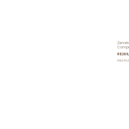
Zenrel
Compr
R$269
R$279,