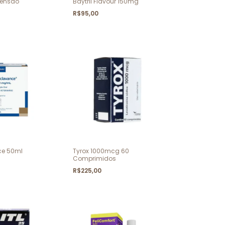
pensão
Baytril Flavour 150mg
R$95,00
ce 50ml
Tyrox 1000mcg 60
Comprimidos
R$225,00