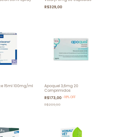
R$329,00
e 15ml 100mg/ml
Apoquel 3,6mg 20
Comprimidos
-
18
%
OFF
R$173,00
R$209,90