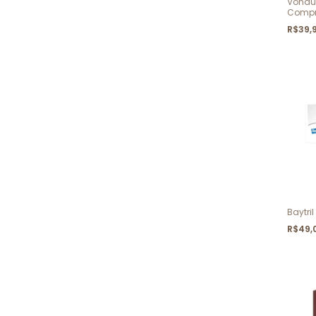
Vonau
Compr
R$39,
Baytri
R$49,