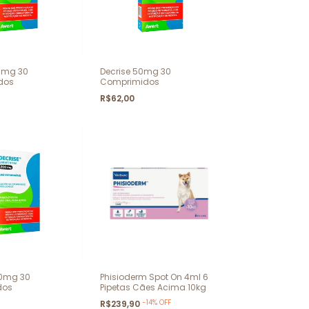
00mg 30
Decrise 50mg 30
dos
Comprimidos
R$62,00
00mg 30
Phisioderm Spot On 4ml 6
dos
Pipetas Cães Acima 10kg
-
14
%
OFF
R$239,90