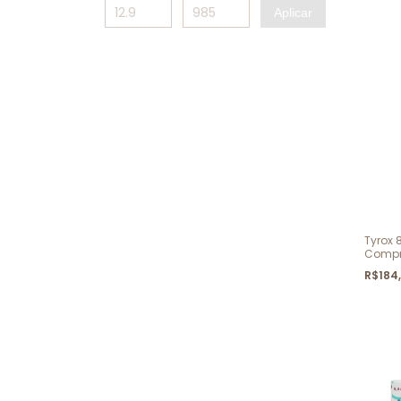
Aplicar
Tyrox
Compr
R$184