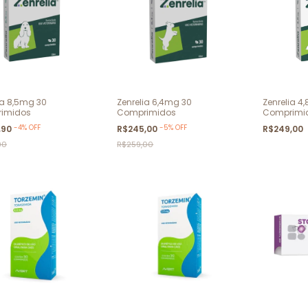
ia 8,5mg 30
Zenrelia 6,4mg 30
Zenrelia 4
imidos
Comprimidos
Comprimi
-
4
%
OFF
-
5
%
OFF
,90
R$245,00
R$249,00
90
R$259,00