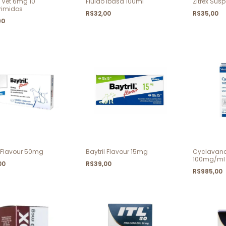
 Vet 6mg 10
Fluido Ibasa 100ml
Zitrex Sus
imidos
R$32,00
R$35,00
90
l Flavour 50mg
Baytril Flavour 15mg
Cyclavan
100mg/ml
00
R$39,00
R$985,00