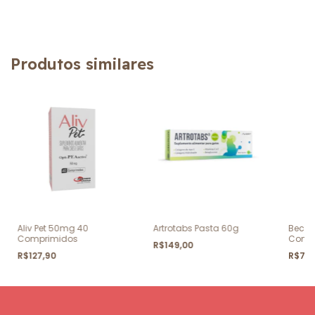
Produtos similares
Aliv Pet 50mg 40
Artrotabs Pasta 60g
Becor
Comprimidos
Comp
R$149,00
R$127,90
R$73