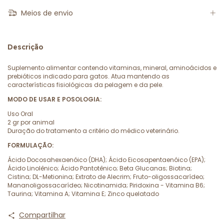
Meios de envio
Descrição
Suplemento alimentar contendo vitaminas, mineral, aminoácidos e
prebióticos indicado para gatos. Atua mantendo as
características fisiológicas da pelagem e da pele.
MODO DE USAR E POSOLOGIA:
Uso Oral
2 gr por animal
Duração do tratamento a critério do médico veterinário.
FORMULAÇÃO:
Ácido Docosahexaenóico (DHA); Ácido Eicosapentaenóico (EPA);
Ácido Linolênico; Ácido Pantotênico; Beta Glucanas; Biotina;
Cistina; DL-Metionina; Extrato de Alecrim; Fruto-oligossacarídeo;
Mananoligossacarídeo; Nicotinamida; Piridoxina - Vitamina B6;
Taurina; Vitamina A; Vitamina E; Zinco quelatado
Compartilhar