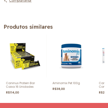
Compartilhar
Produtos similares
Caninus Protein Bar
Aminomix Pet 100g
Cardi
Caixa 16 Unidades
Comp
R$38,00
R$114,00
R$265