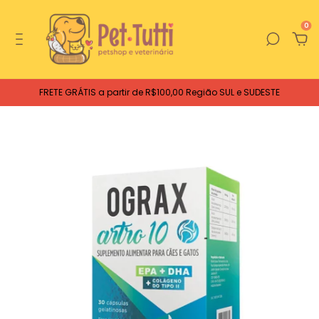
0
FRETE GRÁTIS a partir de R$100,00 Região SUL e SUDESTE