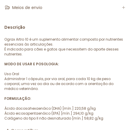
Meios de envio
Descrição
Ograx Artro 10 é um suplemento alimentar composto por nutrientes
essenciais às articulações.
É indicado para cães e gatos que necessitem do aporte desses
nutrientes.
MODO DE USAR E POSOLOGIA:
Uso Oral
Administrar 1 cápsula, por via oral, para cada 10 kg de peso
corporal, uma vez ao dia ou de acordo com a orientação do
médico veterinário.
FORMULAÇÃO:
Ácido docosahexaenóico (DHA) [mín.] 220,58 g/kg
Ácido eicosapentaenóico (EPA) [mín.] 294,10 g/kg
Colágeno do tipo II não desnaturado [mín.] 58,82 g/kg