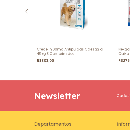
eta
Credeli 900mg Antipulgas Cães 22 a
Nexga
45kg 3 Comprimidos
Caixa
R$303,00
R$275
Newsletter
Cadastr
Departamentos
Infor