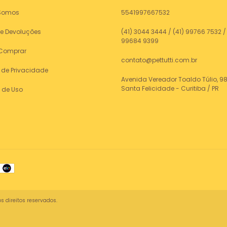
Somos
5541997667532
 e Devoluções
(41) 3044 3444 / (41) 99766 7532 / 
99684 9399
Comprar
contato@pettutti.com.br
a de Privacidade
Avenida Vereador Toaldo Túlio, 98
Santa Felicidade - Curitiba / PR
 de Uso
s direitos reservados.