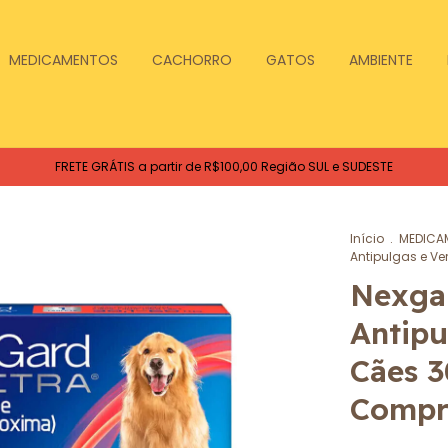
MEDICAMENTOS
CACHORRO
GATOS
AMBIENTE
FRETE GRÁTIS a partir de R$100,00 Região SUL e SUDESTE
Início
.
MEDICA
Antipulgas e V
Nexga
Antipu
Cães 3
Compr