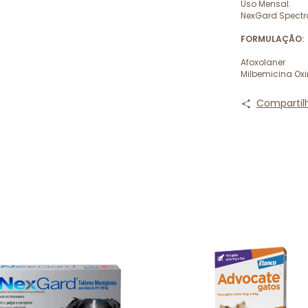
Uso Mensal.
NexGard Spectra
FORMULAÇÃO:
Afoxolaner
Milbemicina Ox
Compartil