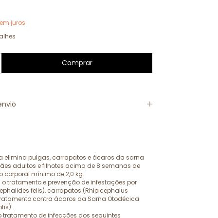
em juros
alhes
envio
a elimina pulgas, carrapatos e ácaros da sarna
ães adultos e filhotes acima de 8 semanas de
 corporal mínimo de 2,0 kg.
 o tratamento e prevenção de infestações por
phalides felis), carrapatos (Rhipicephalus
tratamento contra ácaros da Sarna Otodécica
tis).
 tratamento de infecções dos seguintes