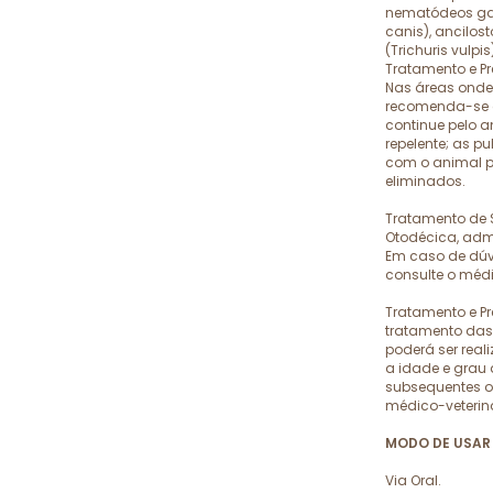
nematódeos gas
canis), ancilos
(Trichuris vulpis
Tratamento e P
Nas áreas onde
recomenda-se 
continue pelo a
repelente; as p
com o animal p
eliminados.
Tratamento de 
Otodécica, adm
Em caso de dúv
consulte o médi
Tratamento e Pr
tratamento das 
poderá ser rea
a idade e grau 
subsequentes ou
médico-veteriná
MODO DE USAR 
Via Oral.