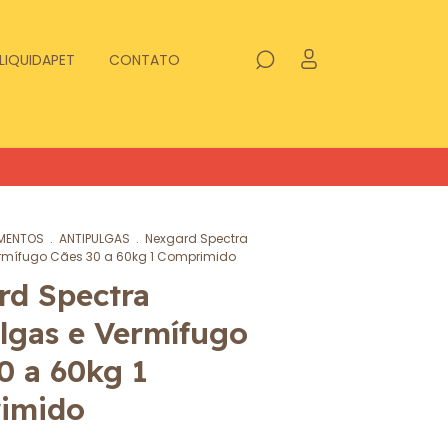
LIQUIDAPET
CONTATO
MENTOS
.
ANTIPULGAS
.
Nexgard Spectra
ermífugo Cães 30 a 60kg 1 Comprimido
rd Spectra
lgas e Vermífugo
0 a 60kg 1
imido