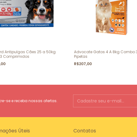
rd Antipulgas Cães 25 a 50kg
Advocate Gatos 4 A 8kg Combo 
 3 Comprimidos
Pipetas
,00
R$207,00
e-se e receba nossas ofertas.
mações Úteis
Contatos