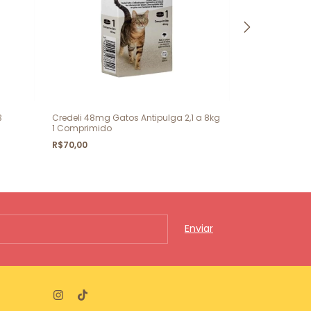
3
Credeli 48mg Gatos Antipulga 2,1 a 8kg
Leevre Coleir
1 Comprimido
R$101,00
R$70,00