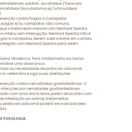
trintestinais adultos: ascarídeos (Toxocara
tomatídeos (Ancylostoma sp.) e tricurídeos
).
revenção contra Pulgas e Carrapatos.
 pulgas e/ou carrapatos são comuns,
que o tratamento mensal com NexGard Spectra
no inteiro, sem interrupção. NexGard Spectra não é
ulgas e carrapatos devem subir e entrar em contato
rotegido com NexGard Spectra para serem
Sarna Otodécica: Para o tratamento da Sarna
inistrar uma dose única.
idas ou necessidade de protocolo adicional,
co-veterinário e siga suas orientações.
evenção contra nematódeos gastrintestinais: O
infecções por nematoides gastrointestinais
lizado com uma única dose, porém de acordo com
de infestação do animal, tratamentos
 protocolo adicional poderá ser indicado pelo
rio.
E POSOLOGIA: