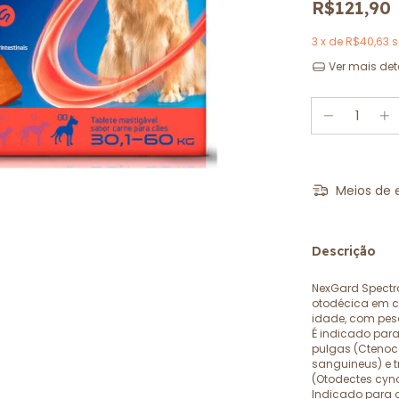
R$121,90
3
x de
R$40,63
s
Ver mais det
Meios de 
Descrição
NexGard Spectr
otodécica em c
idade, com peso
É indicado para
pulgas (Ctenoce
sanguineus) e 
(Otodectes cyno
Indicado para o