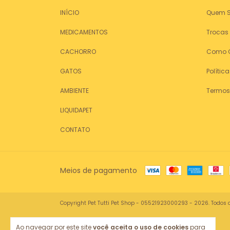
INÍCIO
Quem 
MEDICAMENTOS
Trocas
CACHORRO
Como 
GATOS
Polític
AMBIENTE
Termos
LIQUIDAPET
CONTATO
Meios de pagamento
Copyright Pet Tutti Pet Shop - 05521923000293 - 2026. Todos o
Ao navegar por este site
você aceita o uso de cookies
para