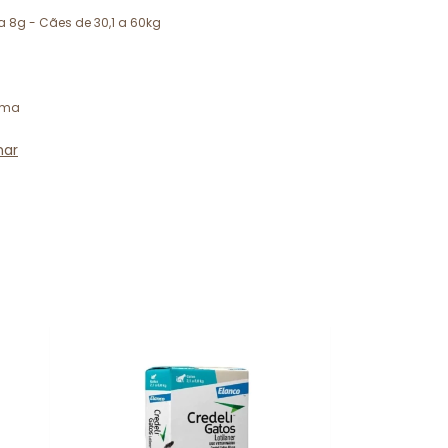
 8g - Cães de 30,1 a 60kg
ima
har