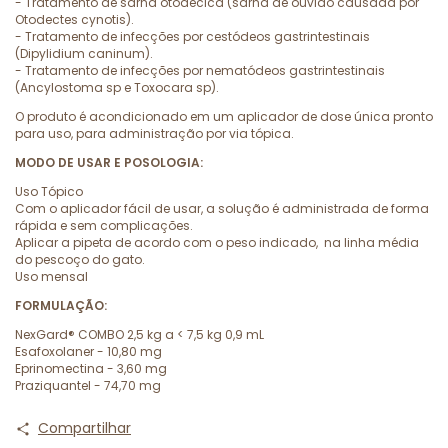
- Tratamento de sarna otodécica (sarna de ouvido causada por
Otodectes cynotis).
- Tratamento de infecções por cestódeos gastrintestinais
(Dipylidium caninum).
- Tratamento de infecções por nematódeos gastrintestinais
(Ancylostoma sp e Toxocara sp).
O produto é acondicionado em um aplicador de dose única pronto
para uso, para administração por via tópica.
MODO DE USAR E POSOLOGIA:
Uso Tópico
Com o aplicador fácil de usar, a solução é administrada de forma
rápida e sem complicações.
Aplicar a pipeta de acordo com o peso indicado, na linha média
do pescoço do gato.
Uso mensal
FORMULAÇÃO:
NexGard® COMBO 2,5 kg a < 7,5 kg 0,9 mL
Esafoxolaner - 10,80 mg
Eprinomectina - 3,60 mg
Praziquantel - 74,70 mg
Compartilhar