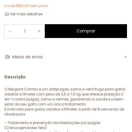
3
x de
R$61,00
sem juros
Ver mais detalhes
Meios de envio
Descrição
O Nexgard Combo é um antipulgas, sarna e vermífugo para gatos
adultos e filhotes com peso de 2,5 a 7,5 kg que oferece proteção 3
em 1 contra pulgas, sarna e vermes, garantindo a saúde e o bem-
estar do seu gato com um único tratamento.
É indicado para gatos adultos e filhotes a partir de 8 semanas de
idade para:
- Tratamento e prevenção de infestações por pulgas
(Ctenocephalides felis).