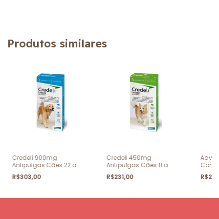
Produtos similares
Credeli 900mg
Credeli 450mg
Advoc
Antipulgas Cães 22 a
Antipulgas Cães 11 a
Combo
45kg 3 Comprimidos
22kg 3 Comprimidos
R$303,00
R$231,00
R$207