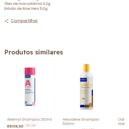
Óleo de macadâmia 0,2g
Extrato de Aloe Vera 5,0g
Compartilhar
Produtos similares
Allermyl Shampoo 250ml
Hexadene Shampoo
Oat C
500ml
Hidra
-
17
%
OFF
R$109,90