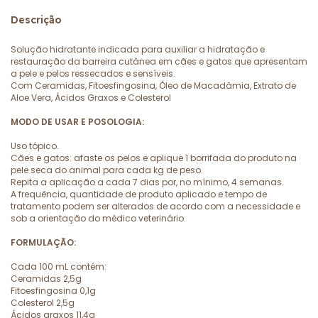
Descrição
Solução hidratante indicada para auxiliar a hidratação e
restauração da barreira cutânea em cães e gatos que apresentam
a pele e pelos ressecados e sensíveis.
Com Ceramidas, Fitoesfingosina, Óleo de Macadâmia, Extrato de
Aloe Vera, Ácidos Graxos e Colesterol
MODO DE USAR E POSOLOGIA:
Uso tópico.
Cães e gatos: afaste os pelos e aplique 1 borrifada do produto na
pele seca do animal para cada kg de peso.
Repita a aplicação a cada 7 dias por, no mínimo, 4 semanas.
A frequência, quantidade de produto aplicado e tempo de
tratamento podem ser alterados de acordo com a necessidade e
sob a orientação do médico veterinário.
FORMULAÇÃO:
Cada 100 mL contém:
Ceramidas 2,5g
Fitoesfingosina 0,1g
Colesterol 2,5g
Ácidos graxos 11,4g