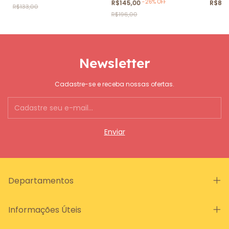
-
26
%
OFF
R$145,00
R$87
R$133,00
R$196,00
Newsletter
Cadastre-se e receba nossas ofertas.
Departamentos
Informações Úteis