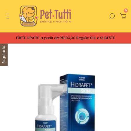
0
FRETE GRÁTIS a partir de R$100,00 Região SUL e SUDESTE
Esgotado