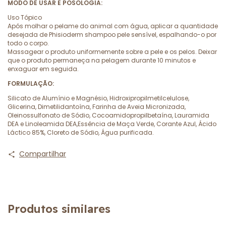
MODO DE USAR E POSOLOGIA:
Uso Tópico
Após molhar o pelame do animal com água, aplicar a quantidade
desejada de Phisioderm shampoo pele sensível, espalhando-o por
todo o corpo.
Massagear o produto uniformemente sobre a pele e os pelos. Deixar
que o produto permaneça na pelagem durante 10 minutos e
enxaguar em seguida.
FORMULAÇÃO:
Silicato de Alumínio e Magnésio, Hidroxipropilmetilcelulose,
Glicerina, Dimetilidantoína, Farinha de Aveia Micronizada,
Oleinossulfonato de Sódio, Cocoamidopropilbetaína, Lauramida
DEA e Linoleamida DEA,Essência de Maça Verde, Corante Azul, Ácido
Láctico 85%, Cloreto de Sódio, Água purificada.
Compartilhar
Produtos similares