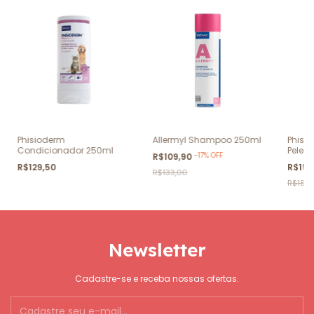
Phisioderm
Allermyl Shampoo 250ml
Phisi
Condicionador 250ml
Pele 
-
17
%
OFF
R$109,90
R$129,50
R$159
R$133,00
R$187,
Newsletter
Cadastre-se e receba nossas ofertas.