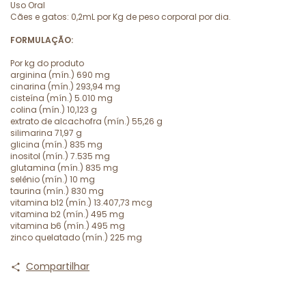
Uso Oral
Cães e gatos: 0,2mL por Kg de peso corporal por dia.
FORMULAÇÃO:
Por kg do produto
arginina (mín.) 690 mg
cinarina (mín.) 293,94 mg
cisteína (mín.) 5.010 mg
colina (mín.) 10,123 g
extrato de alcachofra (mín.) 55,26 g
silimarina 71,97 g
glicina (mín.) 835 mg
inositol (mín.) 7.535 mg
glutamina (mín.) 835 mg
selênio (mín.) 10 mg
taurina (mín.) 830 mg
vitamina b12 (mín.) 13.407,73 mcg
vitamina b2 (mín.) 495 mg
vitamina b6 (mín.) 495 mg
zinco quelatado (mín.) 225 mg
Compartilhar