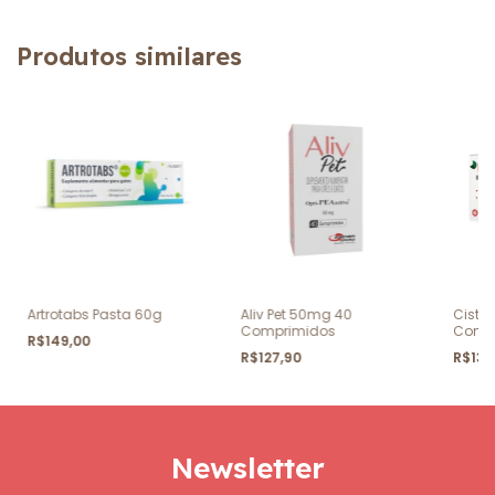
Produtos similares
Artrotabs Pasta 60g
Aliv Pet 50mg 40
Cistim
Comprimidos
Comp
R$149,00
R$127,90
R$135
Newsletter