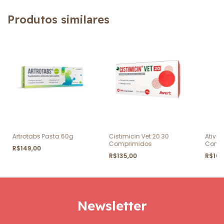
Produtos similares
Artrotabs Pasta 60g
Cistimicin Vet 20 30
Ativi 
Comprimidos
Comp
R$149,00
R$135,00
R$104
Newsletter