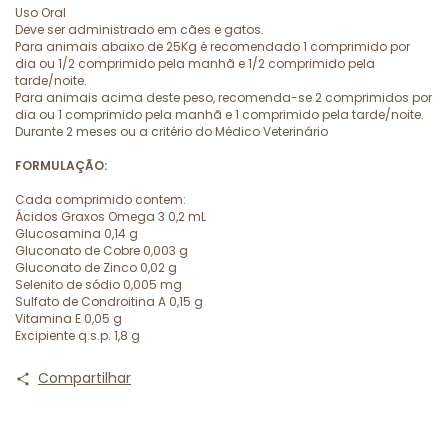
Uso Oral
Deve ser administrado em cães e gatos.
Para animais abaixo de 25Kg é recomendado 1 comprimido por
dia ou 1/2 comprimido pela manhã e 1/2 comprimido pela
tarde/noite.
Para animais acima deste peso, recomenda-se 2 comprimidos por
dia ou 1 comprimido pela manhã e 1 comprimido pela tarde/noite.
Durante 2 meses ou a critério do Médico Veterinário
FORMULAÇÃO:
Cada comprimido contem:
Ácidos Graxos Omega 3 0,2 mL
Glucosamina 0,14 g
Gluconato de Cobre 0,003 g
Gluconato de Zinco 0,02 g
Selenito de sódio 0,005 mg
Sulfato de Condroitina A 0,15 g
Vitamina E 0,05 g
Excipiente q.s.p. 1,8 g
Compartilhar