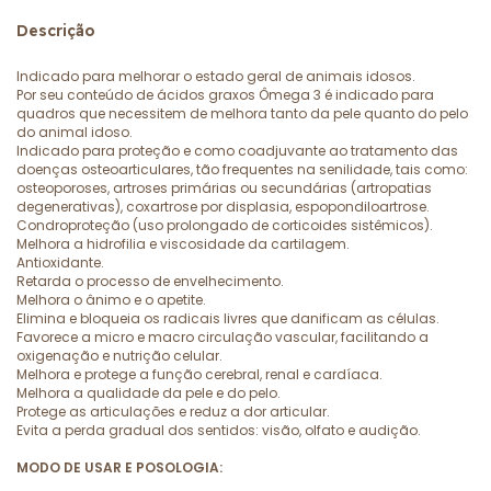
Descrição
Indicado para melhorar o estado geral de animais idosos.
Por seu conteúdo de ácidos graxos Ômega 3 é indicado para
quadros que necessitem de melhora tanto da pele quanto do pelo
do animal idoso.
Indicado para proteção e como coadjuvante ao tratamento das
doenças osteoarticulares, tão frequentes na senilidade, tais como:
osteoporoses, artroses primárias ou secundárias (artropatias
degenerativas), coxartrose por displasia, espopondiloartrose.
Condroproteção (uso prolongado de corticoides sistêmicos).
Melhora a hidrofilia e viscosidade da cartilagem.
Antioxidante.
Retarda o processo de envelhecimento.
Melhora o ânimo e o apetite.
Elimina e bloqueia os radicais livres que danificam as células.
Favorece a micro e macro circulação vascular, facilitando a
oxigenação e nutrição celular.
Melhora e protege a função cerebral, renal e cardíaca.
Melhora a qualidade da pele e do pelo.
Protege as articulações e reduz a dor articular.
Evita a perda gradual dos sentidos: visão, olfato e audição.
MODO DE USAR E POSOLOGIA: