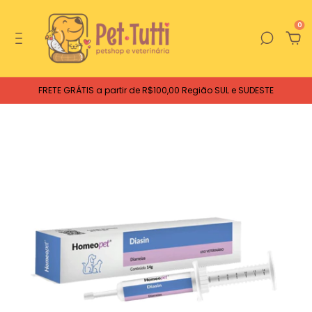
0
FRETE GRÁTIS a partir de R$100,00 Região SUL e SUDESTE