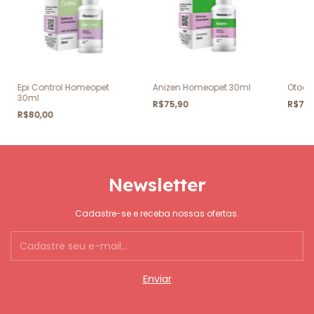
Epi Control Homeopet
Anizen Homeopet 30ml
Otocu
30ml
R$75,90
R$71,
R$80,00
Newsletter
Cadastre-se e receba nossas ofertas.