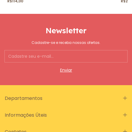
R$114,00
R$265
Newsletter
Cadastre-se e receba nossas ofertas.
Departamentos
Informações Úteis
Contatos