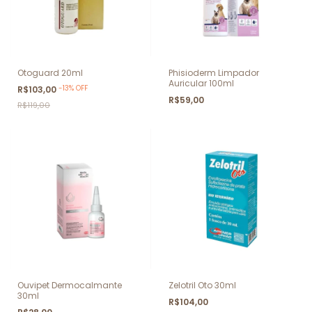
Otoguard 20ml
Phisioderm Limpador
Auricular 100ml
-
13
%
OFF
R$103,00
R$59,00
R$119,00
Ouvipet Dermocalmante
Zelotril Oto 30ml
30ml
R$104,00