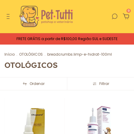
0
FRETE GRÁTIS a partir de R$100,00 Região SUL e SUDESTE
Início
.
OTOLÓGICOS
.
breadcrumbs.limp-e-hidrat-100ml
OTOLÓGICOS
Ordenar
Filtrar