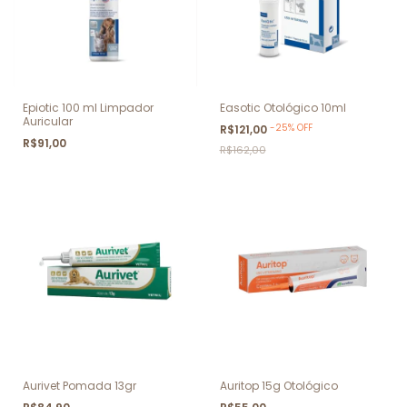
Epiotic 100 ml Limpador
Easotic Otológico 10ml
Auricular
-
25
%
OFF
R$121,00
R$91,00
R$162,00
Aurivet Pomada 13gr
Auritop 15g Otológico