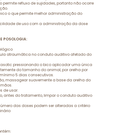
ermite refluxo de sujidades, portanto não ocorre
ção.
ico o que permite melhor administração do
facilidade de uso com a administração da dose
 E POSOLOGIA:
ológico
nula atraumática no conduto auditivo afetado do
 Easotic pressionando o bico aplicador uma única
ntemente do tamanho do animal, por orelha por
 mínimo 5 dias consecutivos.
ão, massagear suavemente a base da orelha do
 mãos.
s de usar.
, antes do tratamento, limpar o conduto auditivo
número das doses podem ser alteradas a critério
inário
ontém: