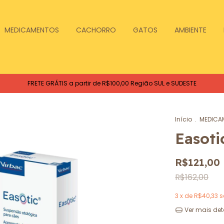
MEDICAMENTOS
CACHORRO
GATOS
AMBIENTE
FRETE GRÁTIS a partir de R$100,00 Região SUL e SUDESTE
Início
.
MEDICA
Easoti
R$121,00
R$162,00
3
x de
R$40,33
s
Ver mais det