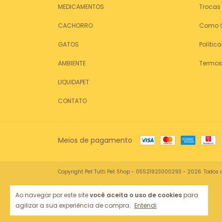
MEDICAMENTOS
Trocas
CACHORRO
Como 
GATOS
Polític
AMBIENTE
Termos
LIQUIDAPET
CONTATO
Meios de pagamento
Copyright Pet Tutti Pet Shop - 05521923000293 - 2026. Todos o
Ao navegar por este site
você aceita o uso de cookies
para
agilizar a sua experiência de compra.
Entendi