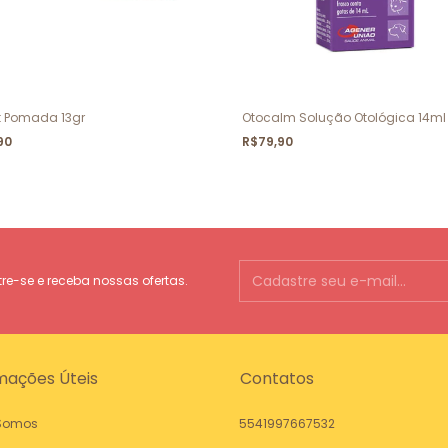
t Pomada 13gr
Otocalm Solução Otológica 14ml
90
R$79,90
e-se e receba nossas ofertas.
mações Úteis
Contatos
Somos
5541997667532