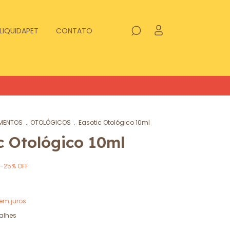
LIQUIDAPET
CONTATO
MENTOS
.
OTOLÓGICOS
.
Easotic Otológico 10ml
c Otológico 10ml
-
25
%
OFF
em juros
alhes