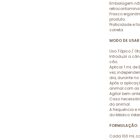
Embalagem não p
retrocontamina
Frasco ergonôm
produto.
Praticidade e 
correta.
MODO DE USAR
Uso Tópico / Ot
Introduzir a câ
cão.
Aplicar 1 mL de
vez, independe
dia, durante no
Após a aplicaç
animal com as
Agitar bem ante
Caso necessário
do animal.
A frequência e 
do Médico Veter
FORMULAÇÃO:
Cada 100 mL c