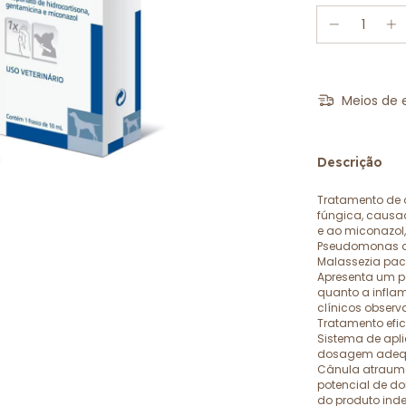
Meios de 
Descrição
Tratamento de o
fúngica, causa
e ao miconazol
Pseudomonas aer
Malassezia pa
Apresenta um po
quanto a infla
clínicos observa
Tratamento efi
Sistema de apl
dosagem adequa
Cânula atraumá
potencial de d
do produto ind