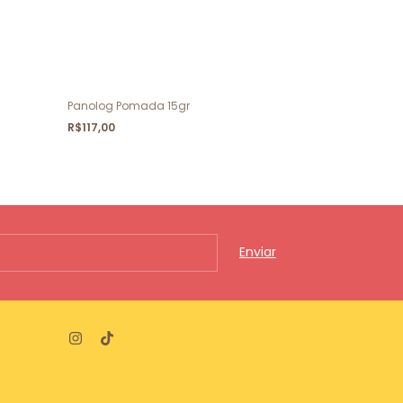
Panolog Pomada 15gr
Otoguard 20m
-
13
%
O
R$117,00
R$103,00
R$119,00