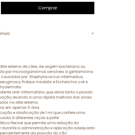
envio
tite externa de cães, de origem bacteriana ou
da por microorganismos sensíveis à gentamicina
, causados por: Staphylococcus intermedius,
uginosa, Proteus mirabilis e Escherichia coli e
chydermatis
tente anti-inflamatório, que alivia tanto o prurido
mação, levando a uma rápida melhora dos sinais
dos na otite externa.
caz em apenas 5 dias.
icação e dosificação de 1 ml que confere uma
da à diferentes raças e porte.
tica flexível que permite uma redução do
or durante a administração e aplicação adequada
ependentemente da posição do cão.