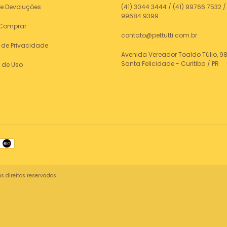
 e Devoluções
(41) 3044 3444 / (41) 99766 7532 / 
99684 9399
Comprar
contato@pettutti.com.br
a de Privacidade
Avenida Vereador Toaldo Túlio, 98
Santa Felicidade - Curitiba / PR
 de Uso
s direitos reservados.