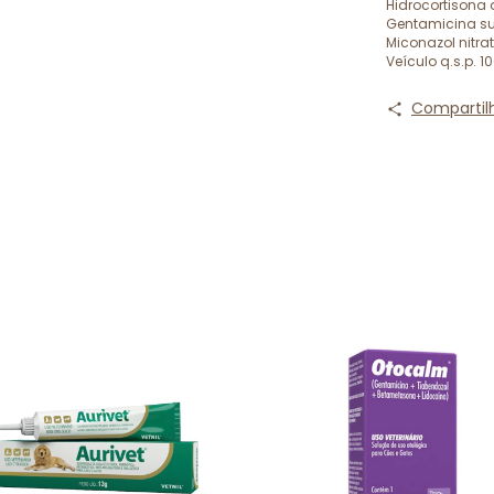
Hidrocortisona
Gentamicina sul
Miconazol nitra
Veículo q.s.p. 1
Compartil