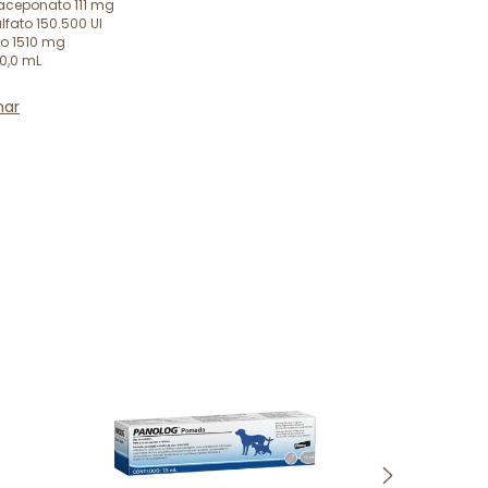
 aceponato 111 mg
fato 150.500 UI
to 1510 mg
00,0 mL
har