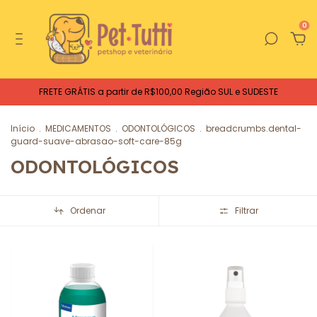
0
FRETE GRÁTIS a partir de R$100,00 Região SUL e SUDESTE
Início
.
MEDICAMENTOS
.
ODONTOLÓGICOS
.
breadcrumbs.dental-
guard-suave-abrasao-soft-care-85g
ODONTOLÓGICOS
Ordenar
Filtrar