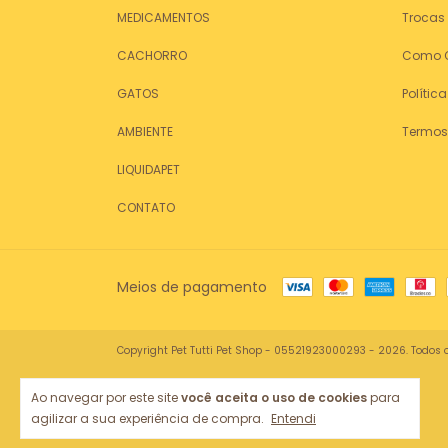
MEDICAMENTOS
Trocas
CACHORRO
Como 
GATOS
Polític
AMBIENTE
Termos
LIQUIDAPET
CONTATO
Meios de pagamento
Copyright Pet Tutti Pet Shop - 05521923000293 - 2026. Todos o
Ao navegar por este site
você aceita o uso de cookies
para
agilizar a sua experiência de compra.
Entendi