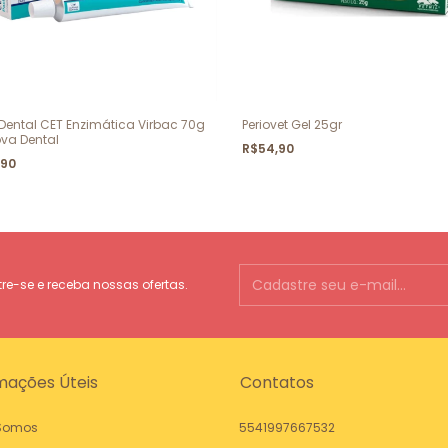
Dental CET Enzimática Virbac 70g
Periovet Gel 25gr
va Dental
R$54,90
,90
e-se e receba nossas ofertas.
mações Úteis
Contatos
Somos
5541997667532