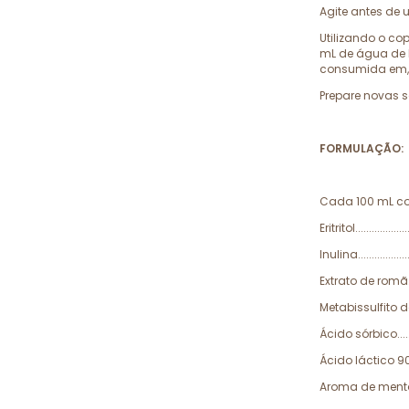
Agite antes de 
Utilizando o co
mL de água de b
consumida em, 
Prepare novas 
FORMULAÇÃO:
Cada 100 mL c
Eritritol...................
Inulina...................
Extrato de romã......
Metabissulfito de 
Ácido sórbico.........
Ácido láctico 90%.....
Aroma de menta.......