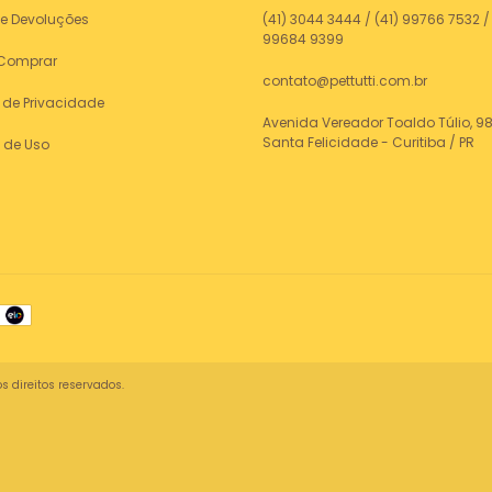
 e Devoluções
(41) 3044 3444 / (41) 99766 7532 / 
99684 9399
Comprar
contato@pettutti.com.br
a de Privacidade
Avenida Vereador Toaldo Túlio, 98
Santa Felicidade - Curitiba / PR
 de Uso
s direitos reservados.