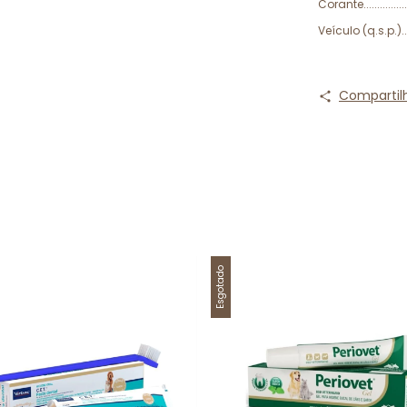
Corante................
Veículo (q.s.p.).......
Compartil
Esgotado