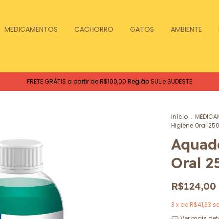
MEDICAMENTOS
CACHORRO
GATOS
AMBIENTE
FRETE GRÁTIS a partir de R$100,00 Região SUL e SUDESTE
Início
.
MEDICA
Higiene Oral 25
Aquade
Oral 2
R$124,00
3
x de
R$41,33
s
Ver mais det