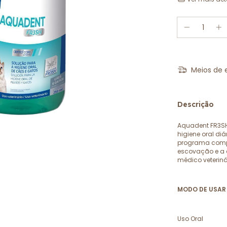
Meios de 
Descrição
Aquadent FR3SH 
higiene oral di
programa compl
escovação e a a
médico veteriná
MODO DE USAR 
Uso Oral