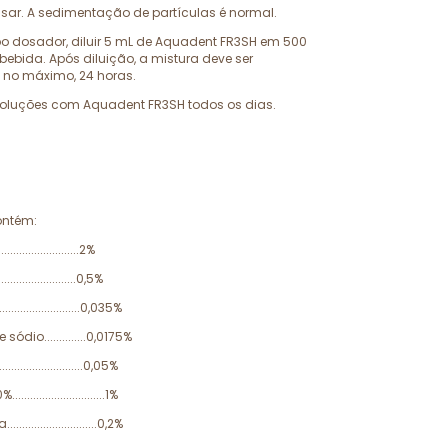
usar. A sedimentação de partículas é normal.
po dosador, diluir 5 mL de Aquadent FR3SH em 500
ebida. Após diluição, a mistura deve ser
no máximo, 24 horas.
soluções com Aquadent FR3SH todos os dias.
ontém:
...........................2%
.........................0,5%
.....................0,035%
sódio..............0,0175%
.......................0,05%
..........................1%
.......................0,2%