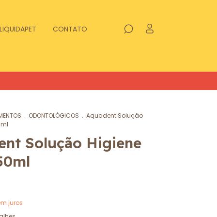
LIQUIDAPET
CONTATO
MENTOS
.
ODONTOLÓGICOS
.
Aquadent Solução
0ml
nt Solução Higiene
50ml
em juros
alhes