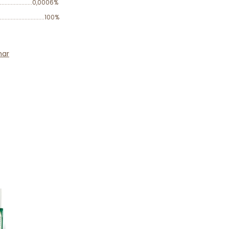
.....................0,0006%
........................100%
har