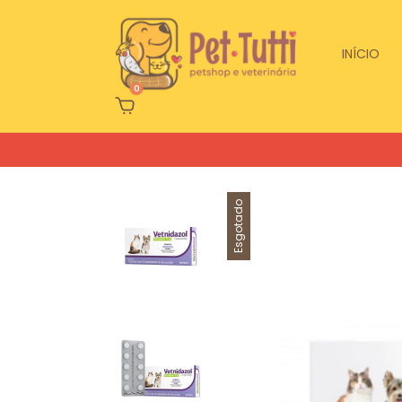
INÍCIO
0
Esgotado