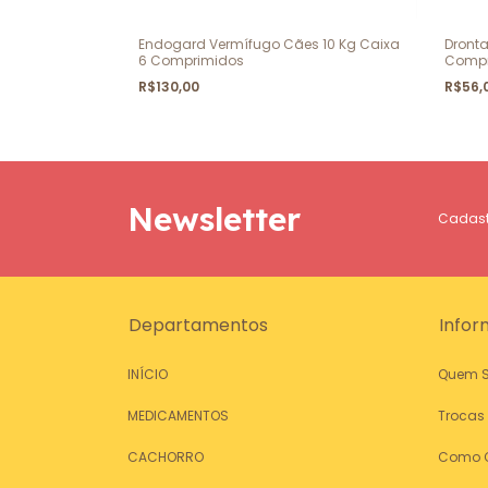
o 20ml
Endogard Vermífugo Cães 10 Kg Caixa
Dronta
6 Comprimidos
Compr
R$130,00
R$56,
Newsletter
Cadastr
Departamentos
Infor
INÍCIO
Quem 
MEDICAMENTOS
Trocas
CACHORRO
Como 