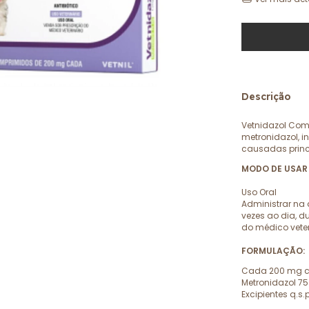
Descrição
Vetnidazol Co
metronidazol, i
causadas princ
MODO DE USAR
Uso Oral
Administrar na
vezes ao dia, d
do médico veter
FORMULAÇÃO:
Cada 200 mg c
Metronidazol 7
Excipientes q.s