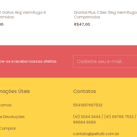
l Gatos 4kg Vermífugo 4
Drontal Plus Cães 10kg Vermífugo
imidos
Comprimidos
00
R$47,00
e-se e receba nossas ofertas.
mações Úteis
Contatos
Somos
5541997667532
 e Devoluções
(41) 3044 3444 / (41) 99766 7532 / 
99684 9399
Comprar
contato@pettutti.com.br