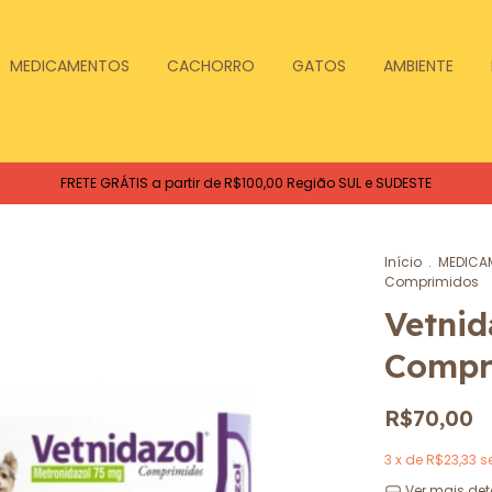
MEDICAMENTOS
CACHORRO
GATOS
AMBIENTE
FRETE GRÁTIS a partir de R$100,00 Região SUL e SUDESTE
Início
.
MEDICA
Comprimidos
Vetnid
Compr
R$70,00
3
x de
R$23,33
s
Ver mais det