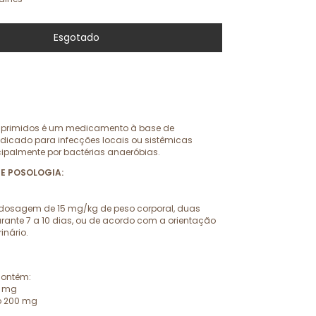
mprimidos é um medicamento à base de
ndicado para infecções locais ou sistêmicas
ipalmente por bactérias anaeróbias.
 E POSOLOGIA:
 dosagem de 15 mg/kg de peso corporal, duas
urante 7 a 10 dias, ou de acordo com a orientação
inário.
ontêm:
5 mg
.p 200 mg