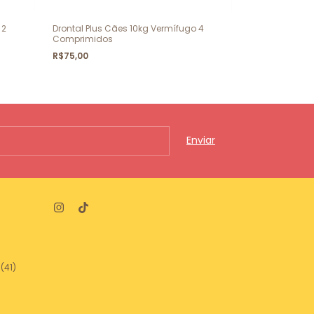
 2
Drontal Plus Cães 10kg Vermífugo 4
Milbemax Cães
Comprimidos
Comprimidos
R$75,00
R$76,00
(41)