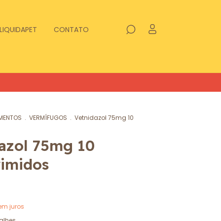
LIQUIDAPET
CONTATO
MENTOS
.
VERMÍFUGOS
.
Vetnidazol 75mg 10
azol 75mg 10
imidos
em juros
alhes