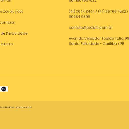
Somos
5541997667532
 e Devoluções
(41) 3044 3444 / (41) 99766 7532 / 
99684 9399
Comprar
contato@pettutti.com.br
a de Privacidade
Avenida Vereador Toaldo Túlio, 98
Santa Felicidade - Curitiba / PR
 de Uso
s direitos reservados.