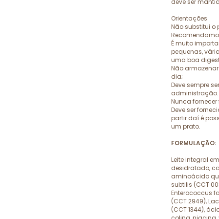
deve ser manti
Orientações
Não substitui o 
Recomendamos u
É muito importa
pequenas, vári
uma boa diges
Não armazenar o
dia;
Deve sempre se
administração.
Nunca fornecer f
Deve ser forne
partir daí é pos
um prato.
FORMULAÇÃO:
Leite integral e
desidratado, cal
aminoácido quel
subtilis (CCT 0
Enterococcus f
(CCT 2949), Lact
(CCT 1344), ácid
colina, niacina,