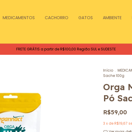
MEDICAMENTOS
CACHORRO
GATOS
AMBIENTE
FRETE GRÁTIS a partir de R$100,00 Região SUL e SUDESTE
Início
.
MEDICA
Sache 100g
Orga M
Pó Sa
R$59,00
3
x de
R$19,67
s
Ver mais det