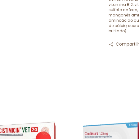
vitamina B12, vi
sulfato de ferro
manganês amino
aminoácido que
de cálcio, sucra
butilado).
Compartil