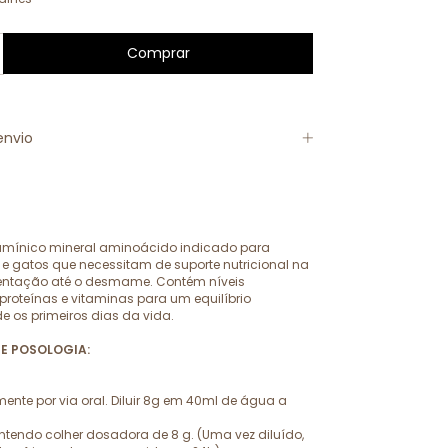
envio
amínico mineral aminoácido indicado para
s e gatos que necessitam de suporte nutricional na
ntação até o desmame. Contém níveis
roteínas e vitaminas para um equilíbrio
de os primeiros dias da vida.
E POSOLOGIA:
mente por via oral. Diluir 8g em 40ml de água a
endo colher dosadora de 8 g. (Uma vez diluído,