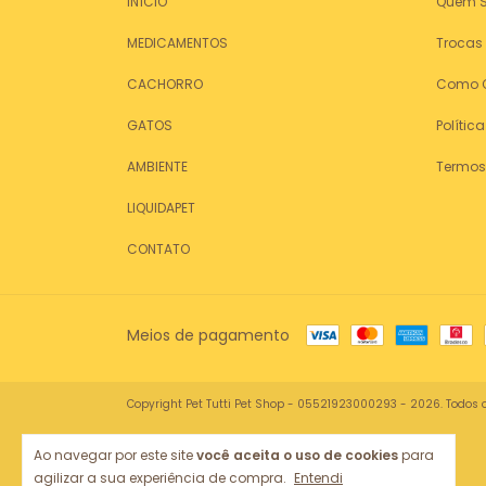
INÍCIO
Quem 
MEDICAMENTOS
Trocas
CACHORRO
Como 
GATOS
Polític
AMBIENTE
Termos
LIQUIDAPET
CONTATO
Meios de pagamento
Copyright Pet Tutti Pet Shop - 05521923000293 - 2026. Todos o
Ao navegar por este site
você aceita o uso de cookies
para
agilizar a sua experiência de compra.
Entendi