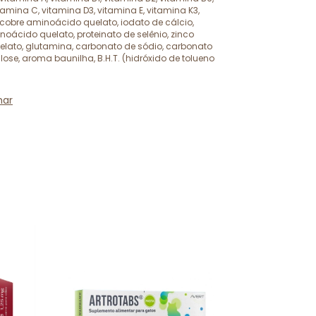
tamina C, vitamina D3, vitamina E, vitamina K3,
, cobre aminoácido quelato, iodato de cálcio,
ácido quelato, proteinato de selênio, zinco
lato, glutamina, carbonato de sódio, carbonato
lose, aroma baunilha, B.H.T. (hidróxido de tolueno
har