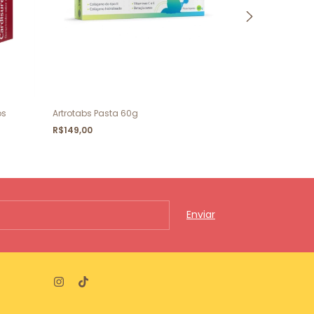
os
Artrotabs Pasta 60g
Cistimicin Ve
R$149,00
R$104,00