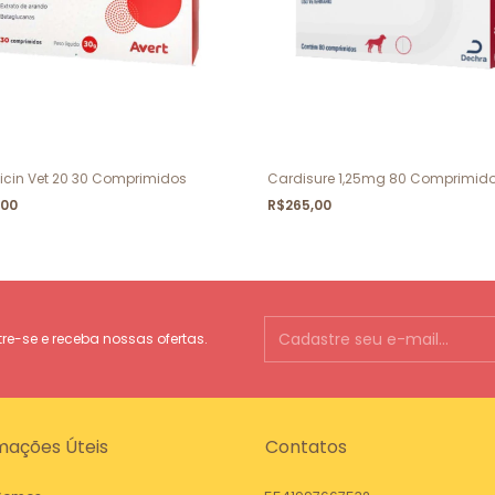
icin Vet 20 30 Comprimidos
Cardisure 1,25mg 80 Comprimid
,00
R$265,00
e-se e receba nossas ofertas.
mações Úteis
Contatos