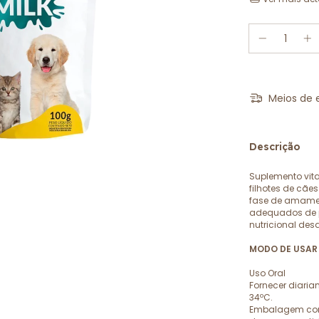
Meios de 
Descrição
Suplemento vit
filhotes de cãe
fase de amame
adequados de p
nutricional des
MODO DE USAR 
Uso Oral
Fornecer diaria
34ºC.
Embalagem cont