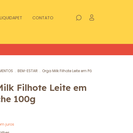
LIQUIDAPET
CONTATO
MENTOS
.
BEM-ESTAR
.
Orga Milk Filhote Leite em Pó
ilk Filhote Leite em
che 100g
em juros
alhes