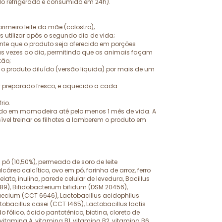
do refrigerado e consumido em 24h).
primeiro leite da mãe (colostro);
tilizar após o segundo dia de vida;
nte que o produto seja oferecido em porções
as vezes ao dia, permitindo que os animais façam
tão;
 produto diluído (versão liquida) por mais de um
r preparado fresco, e aquecido a cada
rio.
cido em mamadeira até pelo menos 1 mês de vida. A
sível treinar os filhotes a lamberem o produto em
m pó (10,50%), permeado de soro de leite
cáreo calcítico, ovo em pó, farinha de arroz, ferro
ato, inulina, parede celular de levedura, Bacillus
089), Bifidobacterium bifidum (DSM 20456),
aecium (CCT 6646), Lactobacillus acidophilus
obacillus casei (CCT 1465), Lactobacillus lactis
o fólico, ácido pantotênico, biotina, cloreto de
 vitamina A, vitamina B1, vitamina B2, vitamina B6,