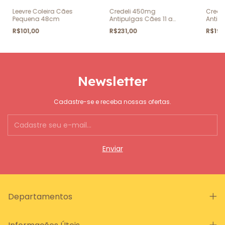
Leevre Coleira Cães
Credeli 450mg
Crede
Pequena 48cm
Antipulgas Cães 11 a
Antip
22kg 3 Comprimidos
11kg 
R$101,00
R$231,00
R$196
Newsletter
Cadastre-se e receba nossas ofertas.
Departamentos