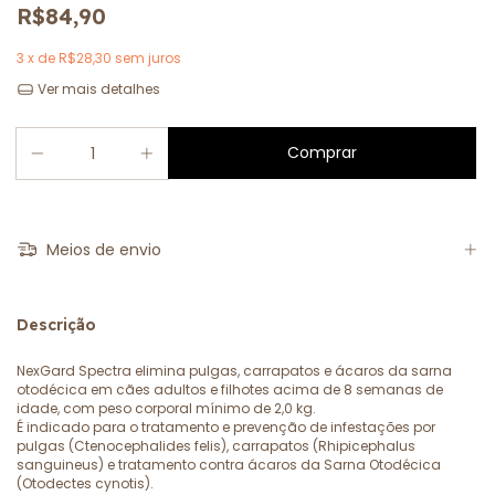
R$84,90
3
x de
R$28,30
sem juros
Ver mais detalhes
Meios de envio
Descrição
NexGard Spectra elimina pulgas, carrapatos e ácaros da sarna
otodécica em cães adultos e filhotes acima de 8 semanas de
idade, com peso corporal mínimo de 2,0 kg.
É indicado para o tratamento e prevenção de infestações por
pulgas (Ctenocephalides felis), carrapatos (Rhipicephalus
sanguineus) e tratamento contra ácaros da Sarna Otodécica
(Otodectes cynotis).