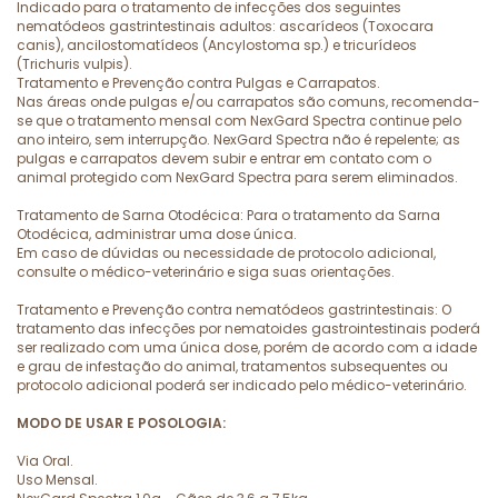
Indicado para o tratamento de infecções dos seguintes
nematódeos gastrintestinais adultos: ascarídeos (Toxocara
canis), ancilostomatídeos (Ancylostoma sp.) e tricurídeos
(Trichuris vulpis).
Tratamento e Prevenção contra Pulgas e Carrapatos.
Nas áreas onde pulgas e/ou carrapatos são comuns, recomenda-
se que o tratamento mensal com NexGard Spectra continue pelo
ano inteiro, sem interrupção. NexGard Spectra não é repelente; as
pulgas e carrapatos devem subir e entrar em contato com o
animal protegido com NexGard Spectra para serem eliminados.
Tratamento de Sarna Otodécica: Para o tratamento da Sarna
Otodécica, administrar uma dose única.
Em caso de dúvidas ou necessidade de protocolo adicional,
consulte o médico-veterinário e siga suas orientações.
Tratamento e Prevenção contra nematódeos gastrintestinais: O
tratamento das infecções por nematoides gastrointestinais poderá
ser realizado com uma única dose, porém de acordo com a idade
e grau de infestação do animal, tratamentos subsequentes ou
protocolo adicional poderá ser indicado pelo médico-veterinário.
MODO DE USAR E POSOLOGIA:
Via Oral.
Uso Mensal.