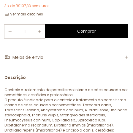
3
x de
R$107,33
sem juros
Ver mais detalhes
Meios de envio
Descrição
Controle e tratamento do parasitismo interno de cães causado por
nematóides, cestóides e protozoários.
O produto é indicado para o controle e tratamento do parasitismo
interno de cães causado por nematóides: Toxocara canis,
Toxascaris leonina, Ancylostoma caninum, A. braziliense, Uncinaria
stenocephala, Trichuris vulpis, Strongyloides stercoralis,
Pneumocyssus caninum, Capillaria sp., Spirocerca lupi,
Dipetalonema reconditum, Dirofilaria immitis (microfilariae),
Dirofilaria repens (microfilariae) e Oncicola canis; cestóides: