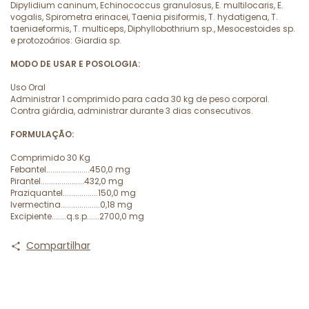
Dipylidium caninum, Echinococcus granulosus, E. multilocaris, E.
vogalis, Spirometra erinacei, Taenia pisiformis, T. hydatigena, T.
taeniaeformis, T. multiceps, Diphyllobothrium sp., Mesocestoides sp.
e protozoários: Giardia sp.
MODO DE USAR E POSOLOGIA:
Uso Oral
Administrar 1 comprimido para cada 30 kg de peso corporal.
Contra giárdia, administrar durante 3 dias consecutivos.
FORMULAÇÃO:
Comprimido 30 Kg
Febantel.....................450,0 mg
Pirantel.....................432,0 mg
Praziquantel.................150,0 mg
Ivermectina...................0,18 mg
Excipiente.......q.s.p......2700,0 mg
Compartilhar