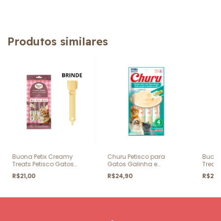
Produtos similares
Buona Petix Creamy
Churu Petisco para
Buona
Treats Petisco Gatos
Gatos Galinha e
Treats
Salmão 56g
Caranguejo 56g
Atum 
R$21,00
R$24,90
R$21,