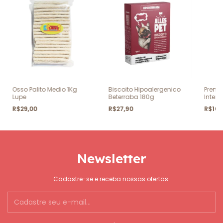
Osso Palito Medio 1Kg
Biscoito Hipoalergenico
Premi
Lupe
Beterraba 180g
Intern
Salmã
R$29,00
R$27,90
R$105
Newsletter
Cadastre-se e receba nossas ofertas.