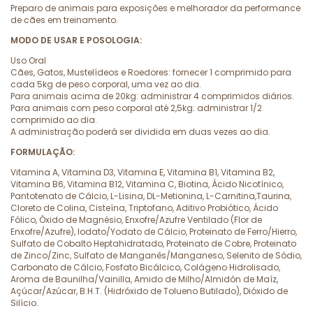
Preparo de animais para exposições e melhorador da performance
de cães em treinamento.
MODO DE USAR E POSOLOGIA:
Uso Oral
Cães, Gatos, Mustelídeos e Roedores: fornecer 1 comprimido para
cada 5kg de peso corporal, uma vez ao dia.
Para animais acima de 20kg: administrar 4 comprimidos diários.
Para animais com peso corporal até 2,5kg: administrar 1/2
comprimido ao dia.
A administração poderá ser dividida em duas vezes ao dia.
FORMULAÇÃO:
Vitamina A, Vitamina D3, Vitamina E, Vitamina B1, Vitamina B2,
Vitamina B6, Vitamina B12, Vitamina C, Biotina, Ácido Nicotínico,
Pantotenato de Cálcio, L-Lisina, DL-Metionina, L-Carnitina,Taurina,
Cloreto de Colina, Cisteína, Triptofano, Aditivo Probiótico, Ácido
Fólico, Óxido de Magnésio, Enxofre/Azufre Ventilado (Flor de
Enxofre/Azufre), Iodato/Yodato de Cálcio, Proteinato de Ferro/Hierro,
Sulfato de Cobalto Heptahidratado, Proteinato de Cobre, Proteinato
de Zinco/Zinc, Sulfato de Manganês/Manganeso, Selenito de Sódio,
Carbonato de Cálcio, Fosfato Bicálcico, Colágeno Hidrolisado,
Aroma de Baunilha/Vainilla, Amido de Milho/Almidón de Maíz,
Açúcar/Azúcar, B.H.T. (Hidróxido de Tolueno Butilado), Dióxido de
Silício.