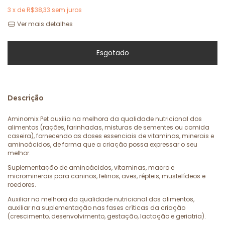
3
x de
R$38,33
sem juros
Ver mais detalhes
Descrição
Aminomix Pet auxilia na melhora da qualidade nutricional dos
alimentos (rações, farinhadas, misturas de sementes ou comida
caseira), fornecendo as doses essenciais de vitaminas, minerais e
aminoácidos, de forma que a criação possa expressar o seu
melhor.
Suplementação de aminoácidos, vitaminas, macro e
microminerais para caninos, felinos, aves, répteis, mustelídeos e
roedores.
Auxiliar na melhora da qualidade nutricional dos alimentos,
auxiliar na suplementação nas fases críticas da criação
(crescimento, desenvolvimento, gestação, lactação e geriatria).