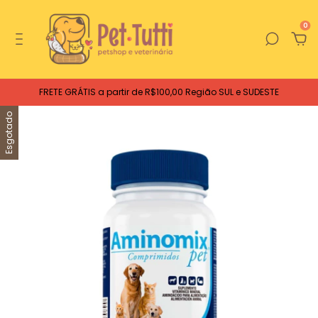
0
FRETE GRÁTIS a partir de R$100,00 Região SUL e SUDESTE
Esgotado