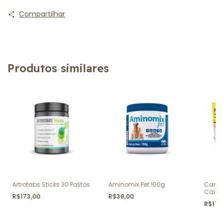
Compartilhar
Produtos similares
Artrotabs Sticks 30 Palitos
Aminomix Pet 100g
Caninu
Caixa
R$173,00
R$38,00
R$114